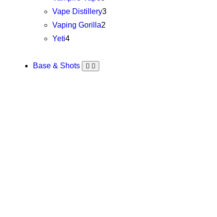
Vape Distillery
3
Vaping Gorilla
2
Yeti
4
Base & Shots