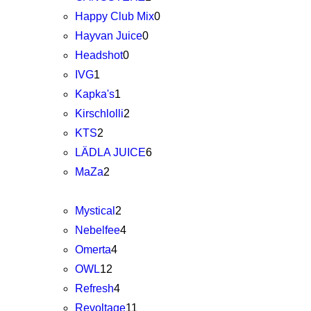
Happy Club Mix
0
Hayvan Juice
0
Headshot
0
IVG
1
Kapka's
1
Kirschlolli
2
KTS
2
LÄDLA JUICE
6
MaZa
2
Mystical
2
Nebelfee
4
Omerta
4
OWL
12
Refresh
4
Revoltage
11