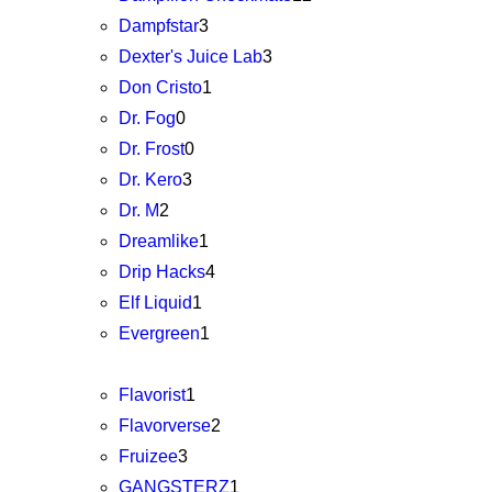
Dampfstar
3
Dexter's Juice Lab
3
Don Cristo
1
Dr. Fog
0
Dr. Frost
0
Dr. Kero
3
Dr. M
2
Dreamlike
1
Drip Hacks
4
Elf Liquid
1
Evergreen
1
Flavorist
1
Flavorverse
2
Fruizee
3
GANGSTERZ
1