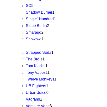
SC
5
Shadow Burner
1
Single1Hundred
1
Sique Berlin
2
Smaragd
2
Snowowl
1
Strapped Soda
1
The Bro`s
1
Tom Klark's
1
Tony Vapes
11
Twelve Monkeys
1
UB Fighters
1
Urban Juice
0
Vagrand
2
Vampire Vape
3