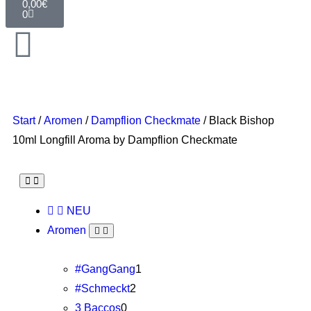
0,00
€
0
Start
/
Aromen
/
Dampflion Checkmate
/ Black Bishop
10ml Longfill Aroma by Dampflion Checkmate
NEU
Aromen
#GangGang
1
#Schmeckt
2
3 Baccos
0