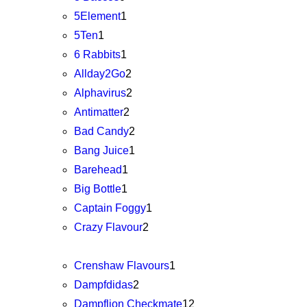
5Element
1
5Ten
1
6 Rabbits
1
Allday2Go
2
Alphavirus
2
Antimatter
2
Bad Candy
2
Bang Juice
1
Barehead
1
Big Bottle
1
Captain Foggy
1
Crazy Flavour
2
Crenshaw Flavours
1
Dampfdidas
2
Dampflion Checkmate
12