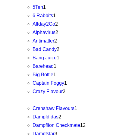
5Ten
1
6 Rabbits
1
Allday2Go
2
Alphavirus
2
Antimatter
2
Bad Candy
2
Bang Juice
1
Barehead
1
Big Bottle
1
Captain Foggy
1
Crazy Flavour
2
Crenshaw Flavours
1
Dampfdidas
2
Dampflion Checkmate
12
Dampfstar
3