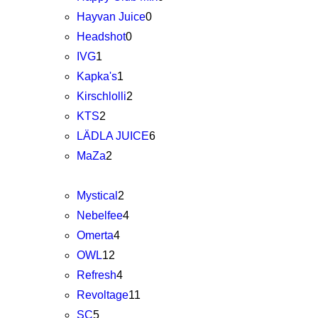
Hayvan Juice
0
Headshot
0
IVG
1
Kapka's
1
Kirschlolli
2
KTS
2
LÄDLA JUICE
6
MaZa
2
Mystical
2
Nebelfee
4
Omerta
4
OWL
12
Refresh
4
Revoltage
11
SC
5