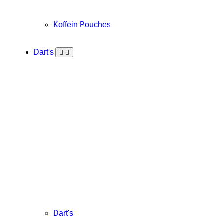
Koffein Pouches
Dart's
Dart's