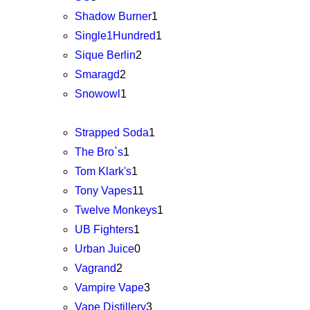
Shadow Burner
1
Single1Hundred
1
Sique Berlin
2
Smaragd
2
Snowowl
1
Strapped Soda
1
The Bro`s
1
Tom Klark's
1
Tony Vapes
11
Twelve Monkeys
1
UB Fighters
1
Urban Juice
0
Vagrand
2
Vampire Vape
3
Vape Distillery
3