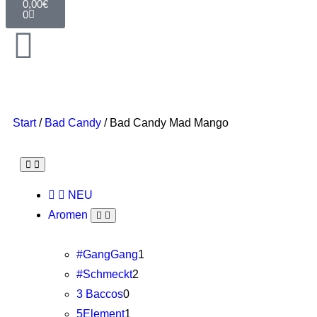
0,00
€
0
Start
/
Bad Candy
/ Bad Candy Mad Mango
NEU
Aromen
#GangGang
1
#Schmeckt
2
3 Baccos
0
5Element
1