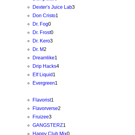
Dexter's Juice Lab
3
Don Cristo
1
Dr. Fog
0
Dr. Frost
0
Dr. Kero
3
Dr. M
2
Dreamlike
1
Drip Hacks
4
Elf Liquid
1
Evergreen
1
Flavorist
1
Flavorverse
2
Fruizee
3
GANGSTERZ
1
Happy Club Mix
0