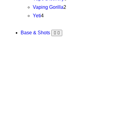
Vaping Gorilla
2
Yeti
4
Base & Shots