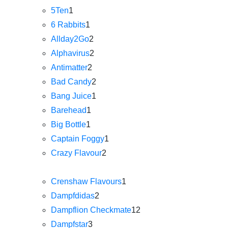
5Ten
1
6 Rabbits
1
Allday2Go
2
Alphavirus
2
Antimatter
2
Bad Candy
2
Bang Juice
1
Barehead
1
Big Bottle
1
Captain Foggy
1
Crazy Flavour
2
Crenshaw Flavours
1
Dampfdidas
2
Dampflion Checkmate
12
Dampfstar
3