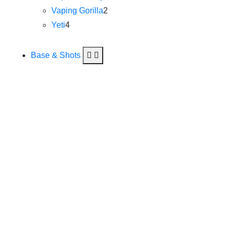
Vaping Gorilla
2
Yeti
4
Base & Shots