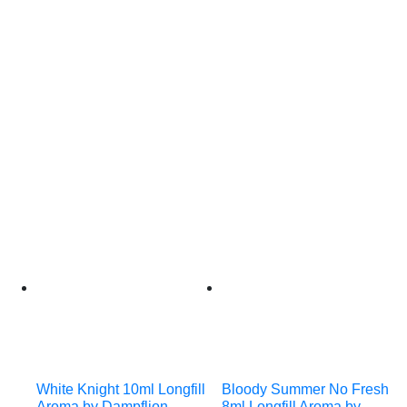
White Knight 10ml Longfill
Bloody Summer No Fresh
Aroma by Dampflion
8ml Longfill Aroma by