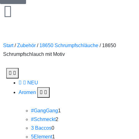
Start
/
Zubehör
/
18650 Schrumpfschläuche
/ 18650
Schrumpfschlauch mit Motiv
NEU
Aromen
#GangGang
1
#Schmeckt
2
3 Baccos
0
5Element
1