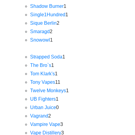
Shadow Burner
1
Single1Hundred
1
Sique Berlin
2
Smaragd
2
Snowowl
1
Strapped Soda
1
The Bro`s
1
Tom Klark's
1
Tony Vapes
11
Twelve Monkeys
1
UB Fighters
1
Urban Juice
0
Vagrand
2
Vampire Vape
3
Vape Distillery
3