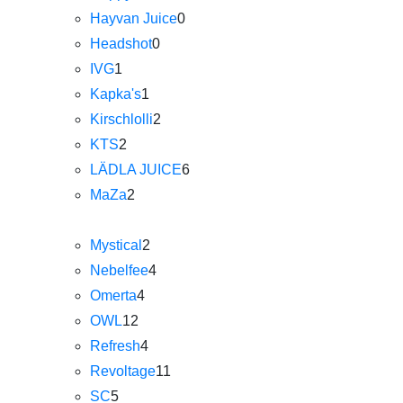
Hayvan Juice
0
Headshot
0
IVG
1
Kapka's
1
Kirschlolli
2
KTS
2
LÄDLA JUICE
6
MaZa
2
Mystical
2
Nebelfee
4
Omerta
4
OWL
12
Refresh
4
Revoltage
11
SC
5