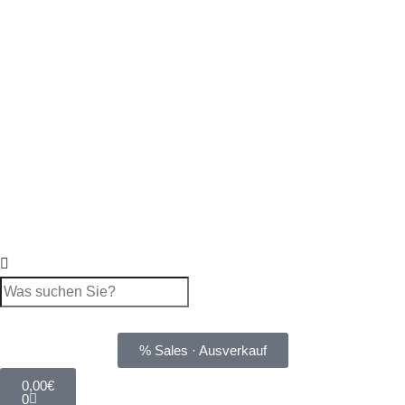
% Sales · Ausverkauf
0,00
€
0