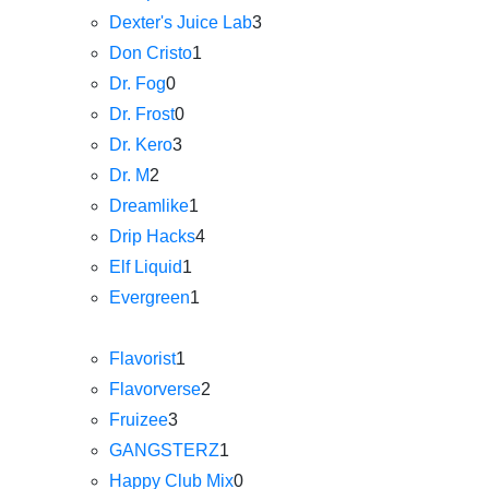
Dexter's Juice Lab
3
Don Cristo
1
Dr. Fog
0
Dr. Frost
0
Dr. Kero
3
Dr. M
2
Dreamlike
1
Drip Hacks
4
Elf Liquid
1
Evergreen
1
Flavorist
1
Flavorverse
2
Fruizee
3
GANGSTERZ
1
Happy Club Mix
0