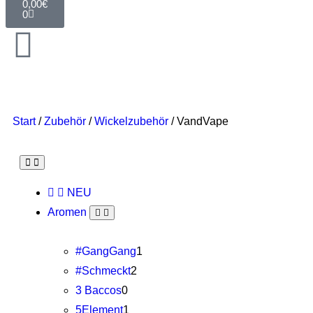
0,00
€
0
Start
/
Zubehör
/
Wickelzubehör
/ VandVape
NEU
Aromen
#GangGang
1
#Schmeckt
2
3 Baccos
0
5Element
1