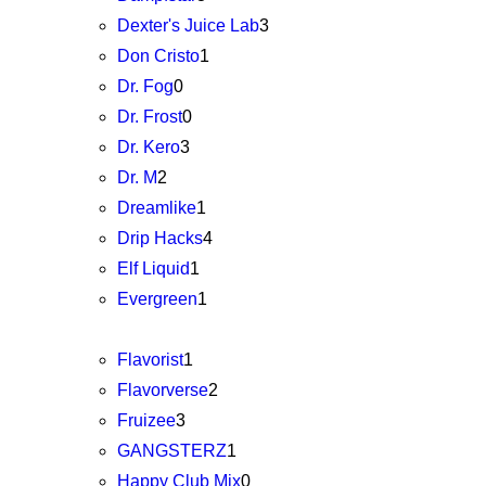
Dexter's Juice Lab
3
Don Cristo
1
Dr. Fog
0
Dr. Frost
0
Dr. Kero
3
Dr. M
2
Dreamlike
1
Drip Hacks
4
Elf Liquid
1
Evergreen
1
Flavorist
1
Flavorverse
2
Fruizee
3
GANGSTERZ
1
Happy Club Mix
0