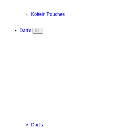
Koffein Pouches
Dart's
Dart's