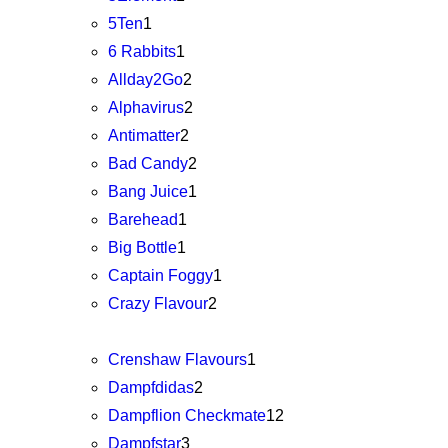
5Ten
1
6 Rabbits
1
Allday2Go
2
Alphavirus
2
Antimatter
2
Bad Candy
2
Bang Juice
1
Barehead
1
Big Bottle
1
Captain Foggy
1
Crazy Flavour
2
Crenshaw Flavours
1
Dampfdidas
2
Dampflion Checkmate
12
Dampfstar
3