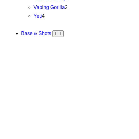
Vaping Gorilla
2
Yeti
4
Base & Shots