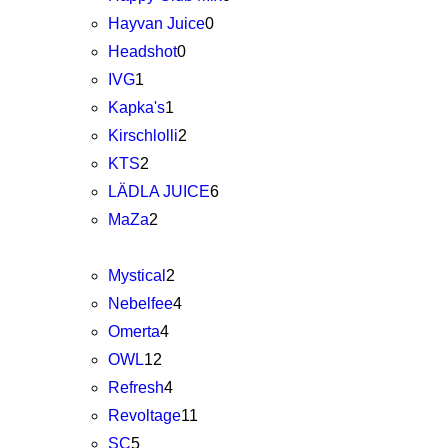
Hayvan Juice
0
Headshot
0
IVG
1
Kapka's
1
Kirschlolli
2
KTS
2
LÄDLA JUICE
6
MaZa
2
Mystical
2
Nebelfee
4
Omerta
4
OWL
12
Refresh
4
Revoltage
11
SC
5