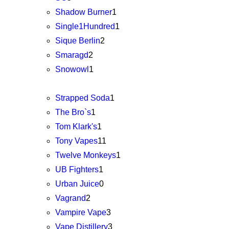
Shadow Burner
1
Single1Hundred
1
Sique Berlin
2
Smaragd
2
Snowowl
1
Strapped Soda
1
The Bro`s
1
Tom Klark's
1
Tony Vapes
11
Twelve Monkeys
1
UB Fighters
1
Urban Juice
0
Vagrand
2
Vampire Vape
3
Vape Distillery
3