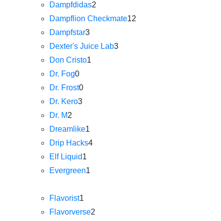
Dampfdidas
2
Dampflion Checkmate
12
Dampfstar
3
Dexter's Juice Lab
3
Don Cristo
1
Dr. Fog
0
Dr. Frost
0
Dr. Kero
3
Dr. M
2
Dreamlike
1
Drip Hacks
4
Elf Liquid
1
Evergreen
1
Flavorist
1
Flavorverse
2