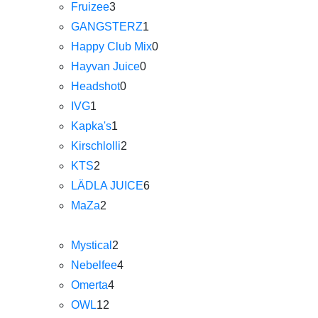
Fruizee
3
GANGSTERZ
1
Happy Club Mix
0
Hayvan Juice
0
Headshot
0
IVG
1
Kapka's
1
Kirschlolli
2
KTS
2
LÄDLA JUICE
6
MaZa
2
Mystical
2
Nebelfee
4
Omerta
4
OWL
12