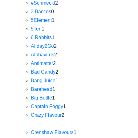
#Schmeckt
2
3 Baccos
0
5Element
1
5Ten
1
6 Rabbits
1
Allday2Go
2
Alphavirus
2
Antimatter
2
Bad Candy
2
Bang Juice
1
Barehead
1
Big Bottle
1
Captain Foggy
1
Crazy Flavour
2
Crenshaw Flavours
1