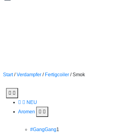
Start
/
Verdampfer
/
Fertigcoiler
/ Smok
NEU
Aromen
#GangGang
1