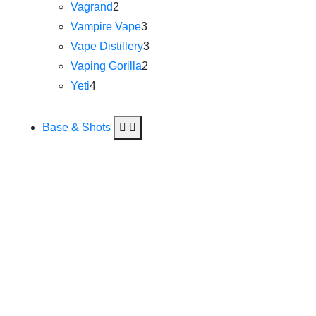
Vagrand
2
Vampire Vape
3
Vape Distillery
3
Vaping Gorilla
2
Yeti
4
Base & Shots