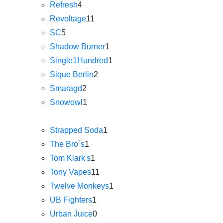
Refresh
4
Revoltage
11
SC
5
Shadow Burner
1
Single1Hundred
1
Sique Berlin
2
Smaragd
2
Snowowl
1
Strapped Soda
1
The Bro`s
1
Tom Klark's
1
Tony Vapes
11
Twelve Monkeys
1
UB Fighters
1
Urban Juice
0