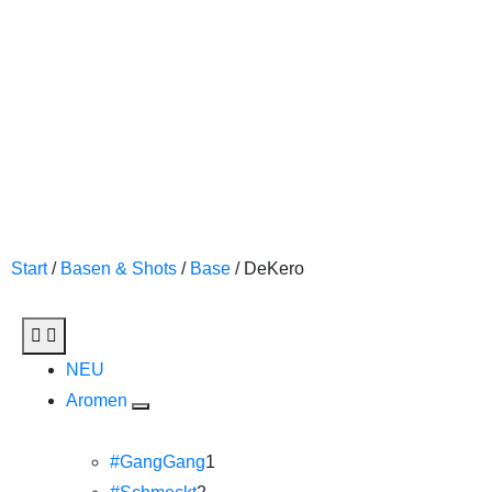
Start
/
Basen & Shots
/
Base
/ DeKero
NEU
Aromen
#GangGang
1