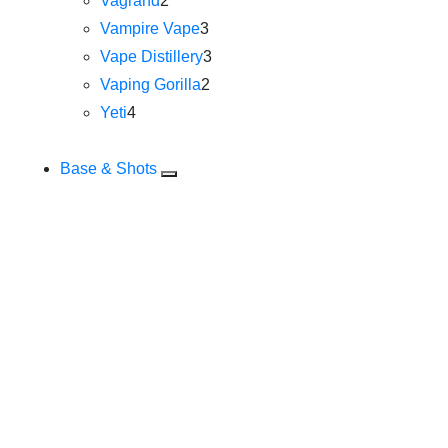
Vagrand
2
Vampire Vape
3
Vape Distillery
3
Vaping Gorilla
2
Yeti
4
Base & Shots