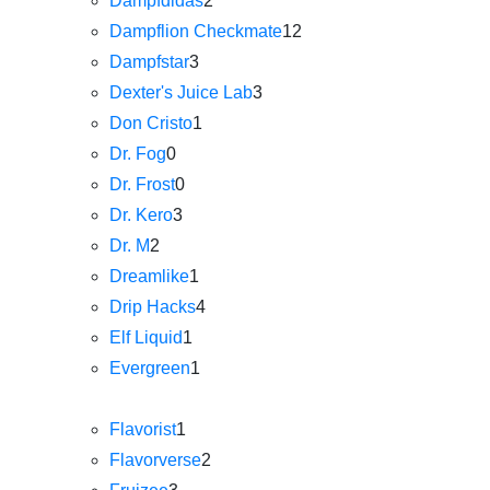
Dampfdidas
2
Dampflion Checkmate
12
Dampfstar
3
Dexter's Juice Lab
3
Don Cristo
1
Dr. Fog
0
Dr. Frost
0
Dr. Kero
3
Dr. M
2
Dreamlike
1
Drip Hacks
4
Elf Liquid
1
Evergreen
1
Flavorist
1
Flavorverse
2