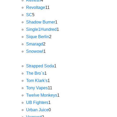
Refresh
4
Revoltage
11
SC
5
Shadow Burner
1
Single1Hundred
1
Sique Berlin
2
Smaragd
2
Snowowl
1
Strapped Soda
1
The Bro`s
1
Tom Klark's
1
Tony Vapes
11
Twelve Monkeys
1
UB Fighters
1
Urban Juice
0