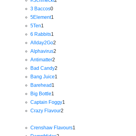
#Schmeckt
2
3 Baccos
0
5Element
1
5Ten
1
6 Rabbits
1
Allday2Go
2
Alphavirus
2
Antimatter
2
Bad Candy
2
Bang Juice
1
Barehead
1
Big Bottle
1
Captain Foggy
1
Crazy Flavour
2
Crenshaw Flavours
1