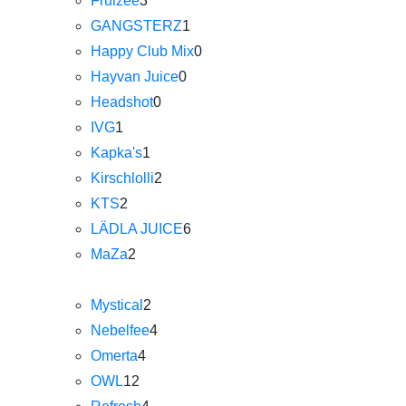
Fruizee
3
GANGSTERZ
1
Happy Club Mix
0
Hayvan Juice
0
Headshot
0
IVG
1
Kapka's
1
Kirschlolli
2
KTS
2
LÄDLA JUICE
6
MaZa
2
Mystical
2
Nebelfee
4
Omerta
4
OWL
12